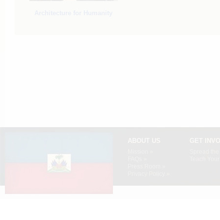
Architecture for Humanity
ABOUT US
GET INV
Mission »
Spread the
FAQs »
Teach Your 
Press Room »
Privacy Policy »