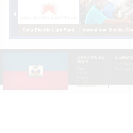
Solar Electric Light Fund
International Medical Co
Using solar energy to electrify
Establishing a comprehensi
the off-grid central highlands
medical program to strength
village of Boucan-Carre.
emergency care in Port-au-
Prince.
A PROPOS DE
S’ENGAG
NOUS
Faire passe
Mission »
Expliquez H
FAQ »
Presse »
Politique de
confidentialité »