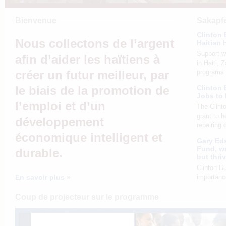
Bienvenue
Sakapfe
Clinton 
Nous collectons de l’argent
Haitian 
Support wi
afin d’aider les haïtiens à
in Haiti, 
créer un futur meilleur, par
programs 
le biais de la promotion de
Clinton
Jobs to
l’emploi et d’un
The Clint
grant to h
développement
repairing
économique intelligent et
Gary Eds
Fund, wr
durable.
but thri
Clinton B
En savoir plus »
importanc
Coup de projecteur sur le programme