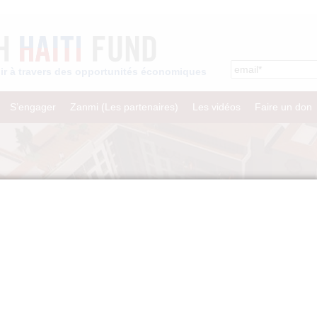
enir à travers des opportunités économiques
S’engager
Zanmi (Les partenaires)
Les vidéos
Faire un don
Creating Economic Opportunity »