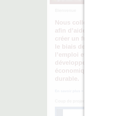
Bienvenue
Nous collectons de l
afin d’aider les haïti
créer un futur meille
le biais de la promo
l’emploi et d’un
développement
économique intellige
durable.
En savoir plus »
Coup de projecteur sur le pr