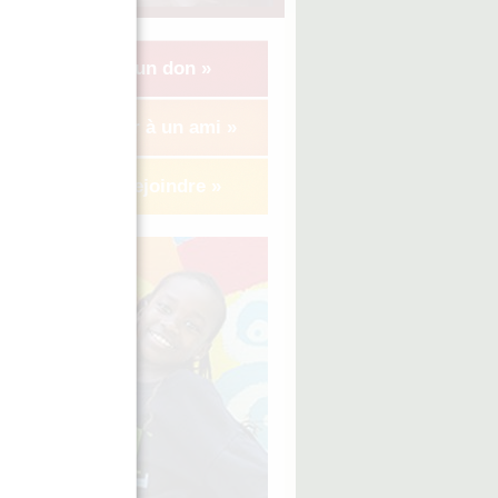
Faire un don »
Suggérer à un ami »
Nous rejoindre »